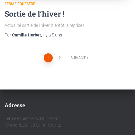
FERME ÉQUESTRE
Sortie de l’hiver !
Actualité sortie de l’hiver, bientôt la reprise !
Par
Camille Herbet
, il y a
5 ans
1
2
SUIVANT
Adresse
Ferme équestre du Litli Hestur
Ty André, 29150 Saint–Coulitz